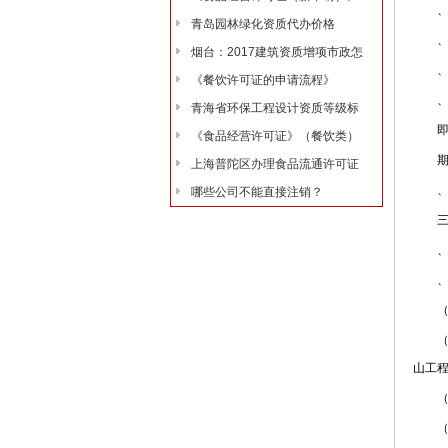
、进
青岛园林绿化资质代办价格
、登
烟台：2017建筑资质增项市政怎
、携
《餐饮许可证的申请流程》
、材
青海省环保工程设计资质等级标
即办
《食品经营许可证》（餐饮类）
期办
上海普陀区办理食品流通许可证
、审
哪些公司不能直接注销？
三、
、企
、企
（）
（）
山工
（）
（）