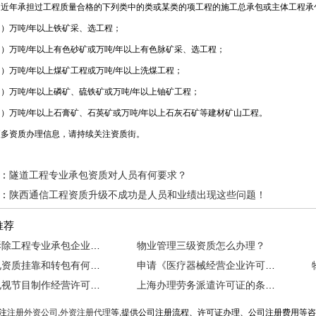
年承担过工程质量合格的下列类中的类或某类的项工程的施工总承包或主体工程承
万吨/年以上铁矿采、选工程；
万吨/年以上有色砂矿或万吨/年以上有色脉矿采、选工程；
万吨/年以上煤矿工程或万吨/年以上洗煤工程；
万吨/年以上磷矿、硫铁矿或万吨/年以上铀矿工程；
万吨/年以上石膏矿、石英矿或万吨/年以上石灰石矿等建材矿山工程。
资质办理信息，请持续关注资质街。
：
隧道工程专业承包资质对人员有何要求？
：
陕西通信工程资质升级不成功是人员和业绩出现这些问题！
推荐
爆破与拆除工程专业承包企业资质标准多少？
物业管理三级资质怎么办理？
青岛机电资质挂靠和转包有何区别？小编教您读懂~
申请《医疗器械经营企业许可证》的条件
《广播电视节目制作经营许可证》办理指南及加急攻略
上海办理劳务派遣许可证的条件及要求
注
注册外资公司
,
外资注册代理
等,提供公司注册流程、许可证办理、公司注册费用等