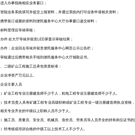
入办事指南相应业务窗口；
陆业务系统填写并提交上报资料，并通过系统内打印业务申请相关资料；
带装订成册的资料到便民服务中心大厅办事窗口递交材料；
料受理后等候审核；
件:在大厅等候并留意LED屏显示审核结果；
件：企业回去等候并留意便民服务中心网页公示公告栏；
核通过后携带相关手续到便民服务中心大厅领取证书。
二级矿山工程施工总承包资质标准：
业净资产万元以上。
业主要人员
矿业工程专业注册建造师不少于人，机电工程专业注册建造师不少于人。
技术负责人具有矿建工程专业高级职称或矿业工程专业一级注册建造师执业资格，
程相关专业齐全的中级以上职称人员不少于人。
施工员、质量员、安全员、机械员、造价员、劳务员等人员齐全的持有岗位证书的
经考核或培训合格的中级工以上技术工人不少于人。