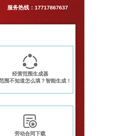
服务热线：17717867637

经营范围生成器
范围不知道怎么填？智能生成！

劳动合同下载