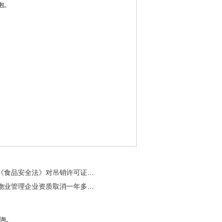
包。
《食品安全法》对吊销许可证的法定情形有哪些
物业管理企业资质取消一年多 一起看看取得的成果！
咨询。