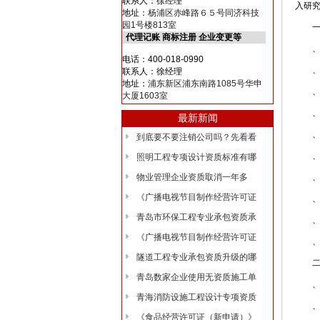
联系人：徐经理
入研
地址：
杨浦区赤峰路６５号同济科技
园1号楼813室
一、
代理记账 商标注册 企业变更等
、《
电话：400-018-0990
、《
联系人：徐经理
地址：
浦东新区浦东南路1085号华申
、建
大厦1603室
、申
最新新闻
、安
到底要不要注销公司吗？先看看
、技
照明工程专项设计资质标准有哪
物业管理企业资质取消一年多
、企
《广播电视节目制作经营许可证
、工
青岛市环保工程专业承包资质承
、工
《广播电视节目制作经营许可证
、工
隧道工程专业承包资质升级的哪
二、
青岛数家企业使用无资质施工单
、登
青海消防设施工程设计专项资质
、进
《食品经营许可证（新申请）》