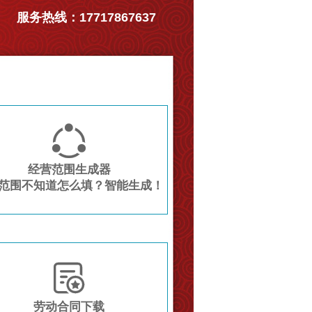
服务热线：17717867637

经营范围生成器
范围不知道怎么填？智能生成！

劳动合同下载