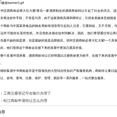
交易商标必将大红大紫!青岛一家酒类制业的酒类商标转让引起了社会的关注。该
而非商业炒作手段，不管是与否，由于这家酒类高调举牌转让，引得各类媒体竞相报道
商标与中国某类食品的驰名商标有谐音而引起别人注意，它看则似，又不尽然，与
济运作可能存在某些危机，并且危机未能在短时间解决，因此，他们希望通过转让商
青岛最不缺的就是酒，但是最缺的就是品牌效应。宿州交易商标必将大红大紫!一个具
因此，他们觉得这个商标会在接下来的发展中更加凸显其价值。
个发展环境来看，酒类商标转让已经明显比注册商标更为抢手。在接下来的发展中
段。
软集团中华商标超市是中国领先的大型综合性知识产权服务机构，商标转让量日益
转让、咨询、查询、注册、保护、管理、跟踪等一系列服务，一站式整合服务。
：
工商注册登记可在银行办理了
：
松江商标申请转让怎么办理
推荐